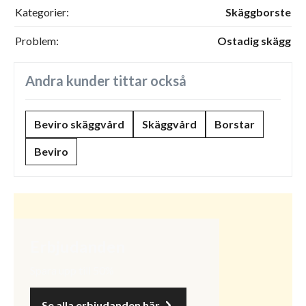
Kategorier:
Skäggborste
Problem:
Ostadig skägg
Andra kunder tittar också
Beviro skäggvård
Skäggvård
Borstar
Beviro
Erbjudanden
Spara upp till 50%
Se alla erbjudanden här