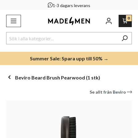
1-3 dagars leverans
uvudinnehåll
0
Summer Sale: Spara upp till 50% →
Beviro Beard Brush Pearwood (1 stk)
Se allt från
Beviro
Hoppa över bildgalleri