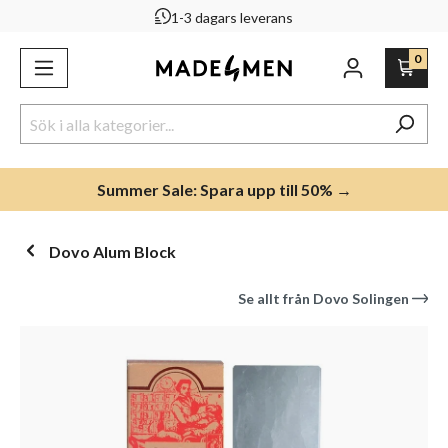
1-3 dagars leverans
uvudinnehåll
0
Summer Sale: Spara upp till 50% →
Dovo Alum Block
Se allt från
Dovo Solingen
Hoppa över bildgalleri