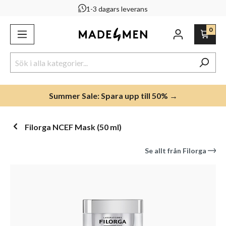
1-3 dagars leverans
uvudinnehåll
0
Summer Sale: Spara upp till 50% →
Filorga NCEF Mask (50 ml)
Se allt från
Filorga
Hoppa över bildgalleri